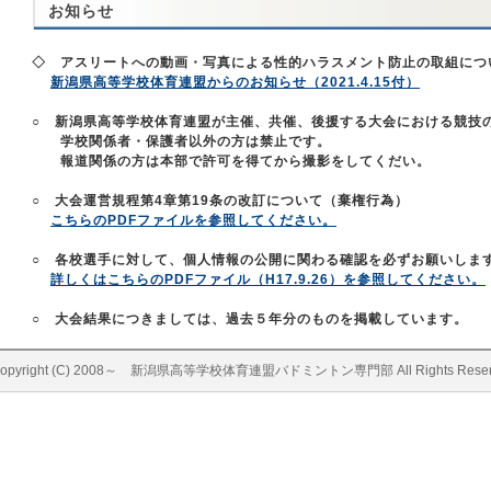
お知らせ
◇ アスリートへの動画・写真による性的ハラスメント防止の取組につ
新潟県高等学校体育連盟からのお知らせ（2021.4.15付）
○ 新潟県高等学校体育連盟が主催、共催、後援する大会における競技
学校関係者・保護者以外の方は禁止です。
報道関係の方は本部で許可を得てから撮影をしてくだい。
○ 大会運営規程第4章第19条の改訂について（棄権行為）
こちらのPDFファイルを参照してください。
○ 各校選手に対して、個人情報の公開に関わる確認を必ずお願いしま
詳しくはこちらのPDFファイル（H17.9.26）を参照してください。
○ 大会結果につきましては、過去５年分のものを掲載しています。
opyright (C) 2008～ 新潟県高等学校体育連盟バドミントン専門部 All Rights Reserv