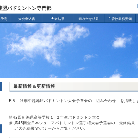
連盟バドミントン専門部
事予定
大会申込書
大会結果
組み合せ結果
主管校業務要領
最新情報＆更新情報
R８ 秋季中越地区バドミントン大会予選会の 組み合わせ を掲載し
第42回新潟県高等学校１･２年生バドミントン大会
兼 第45回全日本ジュニアバドミントン選手権大会予選会の 最終結果
→“大会結果”のバナーからご覧ください。